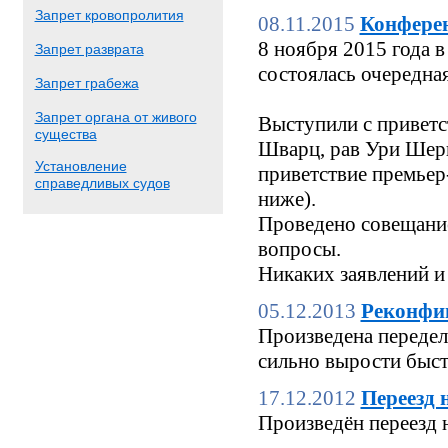
Запрет кровопролития
08.11.2015
Конфере
8 ноября 2015 года
Запрет разврата
состоялась очередн
Запрет грабежа
Запрет органа от живого
Выступили с приветс
существа
Шварц, рав Ури Шерк
Установление
приветствие премьер
справедливых судов
ниже).
Проведено совещание
вопросы.
Никаких заявлений и
05.12.2013
Реконфи
Произведена переделк
сильно вырости быстр
17.12.2012
Переезд 
Произведён переезд 