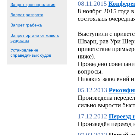
08.11.2015
Конфере
Запрет кровопролития
8 ноября 2015 года
Запрет разврата
состоялась очередн
Запрет грабежа
Выступили с приветс
Запрет органа от живого
Шварц, рав Ури Шерк
существа
приветствие премьер
Установление
справедливых судов
ниже).
Проведено совещание
вопросы.
Никаких заявлений и
05.12.2013
Реконфи
Произведена переделк
сильно вырости быстр
17.12.2012
Переезд 
Произведён переезд 