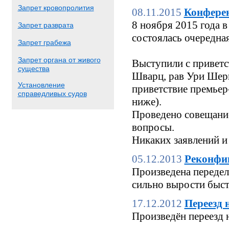
Запрет кровопролития
08.11.2015
Конфере
8 ноября 2015 года
Запрет разврата
состоялась очередн
Запрет грабежа
Запрет органа от живого
Выступили с приветс
существа
Шварц, рав Ури Шерк
Установление
приветствие премьер
справедливых судов
ниже).
Проведено совещание
вопросы.
Никаких заявлений и
05.12.2013
Реконфи
Произведена переделк
сильно вырости быстр
17.12.2012
Переезд 
Произведён переезд 