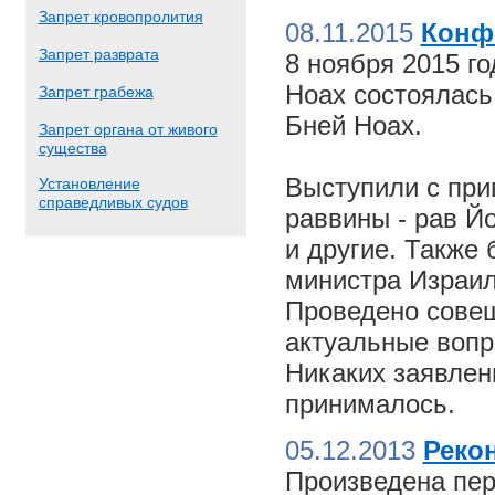
Запрет кровопролития
08.11.2015
Конф
Запрет разврата
8 ноября 2015 г
Ноах состоялас
Запрет грабежа
Бней Ноах.
Запрет органа от живого
существа
Выступили с пр
Установление
справедливых судов
раввины - рав Й
и другие. Также
министра Израил
Проведено совещ
актуальные вопр
Никаких заявлен
принималось.
05.12.2013
Реко
Произведена пер