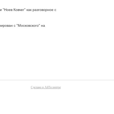
 "Ноев Ковчег" как разговорное с
ирован с "Московского" на
Сделано в АйТи центре