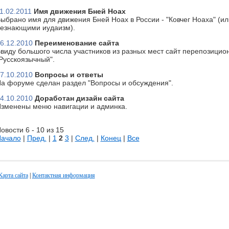
1.02.2011
Имя движения Бней Ноах
ыбрано имя для движения Бней Ноах в России - "Ковчег Ноаха" (или
езнающими иудаизм).
6.12.2010
Переименование сайта
виду большого числа участников из разных мест сайт перепозицион
Русскоязычный".
7.10.2010
Вопросы и ответы
а форуме сделан раздел "Вопросы и обсуждения".
4.10.2010
Доработан дизайн сайта
зменены меню навигации и админка.
овости 6 - 10 из 15
ачало
|
Пред.
|
1
2
3
|
След.
|
Конец
|
Все
Карта сайта
|
Контактная информация