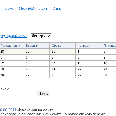
Форум
Медиабиблиотека
О нас
редыдущий месяц
Понедельник
Вторник
Среда
Четверг
Пятниц
28
29
30
1
2
5
6
7
8
9
12
13
14
15
16
19
20
21
22
23
26
27
28
29
30
оиск:
0.06.2011
Изменения на сайте
роизведено обновление CMS сайта на более свежую версию.