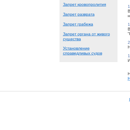
Запрет кровопролития
1
В
Запрет разврата
н
Запрет грабежа
1
В
"
Запрет органа от живого
существа
2
Н
Установление
справедливых судов
1
И
Н
Н