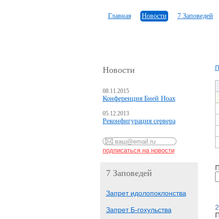
Главная
Новости
7 Заповедей
П
Новости
08.11.2015
Конференция Бней Ноах
05.12.2013
Реконфигурация сервера
П
7 Заповедей
Запрет идолопоклонства
2
Запрет Б-гохульства
П