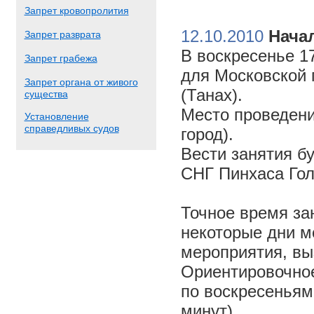
Запрет кровопролития
12.10.2010
Начал
Запрет разврата
В воскресенье 17
Запрет грабежа
для Московской 
Запрет органа от живого
(Танах).
существа
Место проведени
Установление
справедливых судов
город).
Вести занятия б
СНГ Пинхаса Го
Точное время за
некоторые дни м
мероприятия, вы
Ориентировочное 
по воскресеньям
минут).