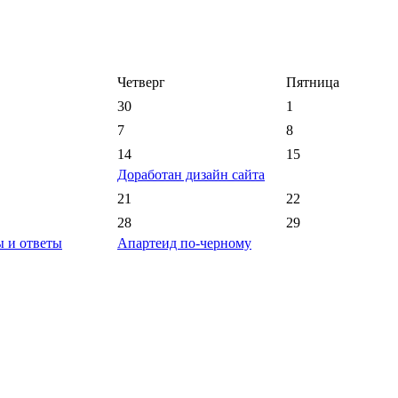
Четверг
Пятница
30
1
7
8
14
15
Доработан дизайн сайта
21
22
28
29
 и ответы
Апартеид по-черному