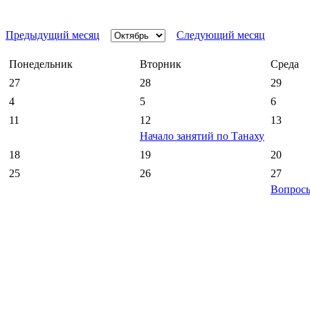
Предыдущий месяц
Следующий месяц
Понедельник
Вторник
Среда
27
28
29
4
5
6
11
12
13
Начало занятий по Танаху
18
19
20
25
26
27
Вопросы