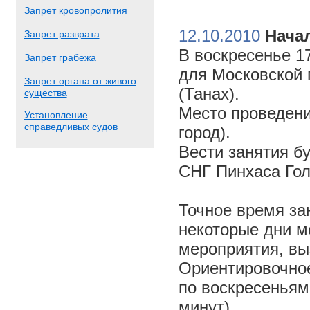
Запрет кровопролития
12.10.2010
Начал
Запрет разврата
В воскресенье 17
Запрет грабежа
для Московской 
Запрет органа от живого
(Танах).
существа
Место проведени
Установление
справедливых судов
город).
Вести занятия б
СНГ Пинхаса Го
Точное время за
некоторые дни м
мероприятия, вы
Ориентировочное 
по воскресеньям
минут).