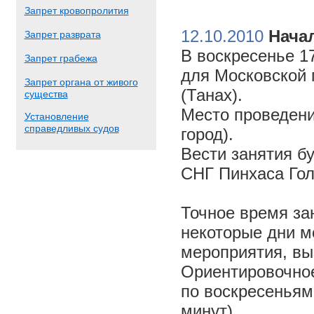
Запрет кровопролития
12.10.2010
Начал
Запрет разврата
В воскресенье 17
Запрет грабежа
для Московской 
Запрет органа от живого
(Танах).
существа
Место проведени
Установление
справедливых судов
город).
Вести занятия б
СНГ Пинхаса Го
Точное время за
некоторые дни м
мероприятия, вы
Ориентировочное 
по воскресеньям
минут).