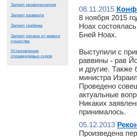
Запрет кровопролития
08.11.2015
Конф
Запрет разврата
8 ноября 2015 г
Ноах состоялас
Запрет грабежа
Бней Ноах.
Запрет органа от живого
существа
Выступили с пр
Установление
справедливых судов
раввины - рав Й
и другие. Также
министра Израил
Проведено совещ
актуальные вопр
Никаких заявлен
принималось.
05.12.2013
Реко
Произведена пер