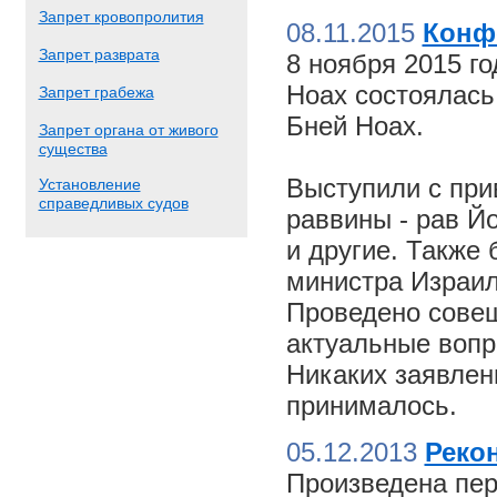
Запрет кровопролития
08.11.2015
Конф
Запрет разврата
8 ноября 2015 г
Ноах состоялас
Запрет грабежа
Бней Ноах.
Запрет органа от живого
существа
Выступили с пр
Установление
справедливых судов
раввины - рав Й
и другие. Также
министра Израил
Проведено совещ
актуальные вопр
Никаких заявлен
принималось.
05.12.2013
Реко
Произведена пер