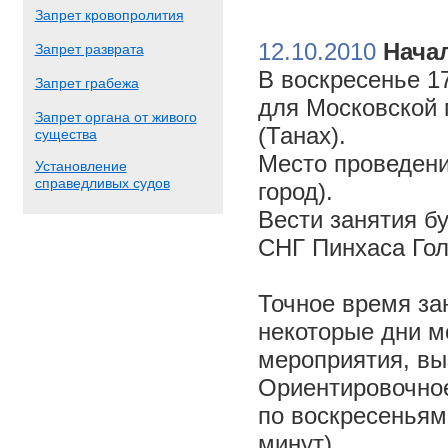
Запрет кровопролития
12.10.2010
Начал
Запрет разврата
В воскресенье 17
Запрет грабежа
для Московской 
Запрет органа от живого
(Танах).
существа
Место проведени
Установление
справедливых судов
город).
Вести занятия б
СНГ Пинхаса Го
Точное время за
некоторые дни м
мероприятия, вы
Ориентировочное 
по воскресеньям
минут).