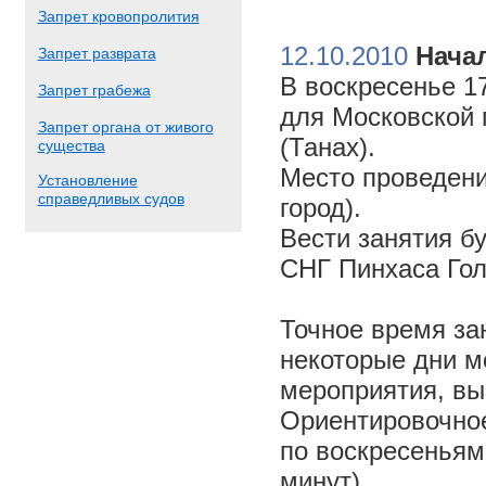
Запрет кровопролития
12.10.2010
Начал
Запрет разврата
В воскресенье 17
Запрет грабежа
для Московской 
Запрет органа от живого
(Танах).
существа
Место проведени
Установление
справедливых судов
город).
Вести занятия б
СНГ Пинхаса Го
Точное время за
некоторые дни м
мероприятия, вы
Ориентировочное 
по воскресеньям
минут).