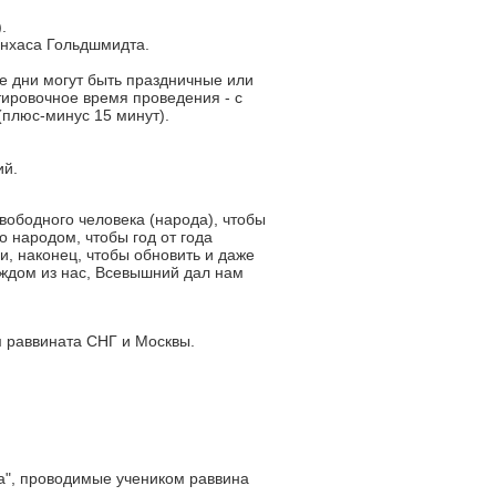
.
инхаса Гольдшмидта.
е дни могут быть праздничные или
ировочное время проведения - с
 (плюс-минус 15 минут).
ий.
вободного человека (народа), чтобы
о народом, чтобы год от года
и, наконец, чтобы обновить и даже
аждом из нас, Всевышний дал нам
м раввината СНГ и Москвы.
а", проводимые учеником раввина