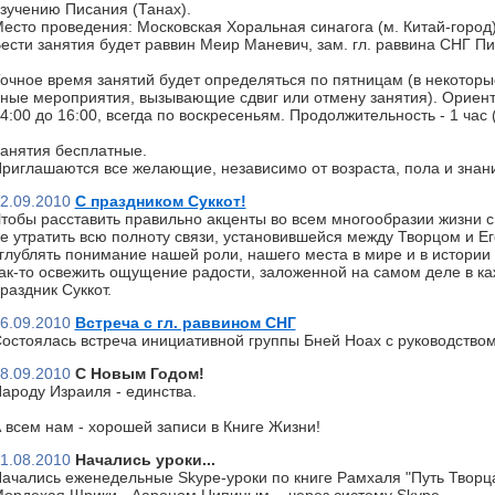
зучению Писания (Танах).
есто проведения: Московская Хоральная синагога (м. Китай-город)
ести занятия будет раввин Меир Маневич, зам. гл. раввина СНГ П
очное время занятий будет определяться по пятницам (в некоторы
ные мероприятия, вызывающие сдвиг или отмену занятия). Ориент
4:00 до 16:00, всегда по воскресеньям. Продолжительность - 1 час
анятия бесплатные.
риглашаются все желающие, независимо от возраста, пола и знан
2.09.2010
С праздником Суккот!
тобы расставить правильно акценты во всем многообразии жизни с
е утратить всю полноту связи, установившейся между Творцом и Ег
глублять понимание нашей роли, нашего места в мире и в истории 
ак-то освежить ощущение радости, заложенной на самом деле в к
раздник Суккот.
6.09.2010
Встреча с гл. раввином СНГ
остоялась встреча инициативной группы Бней Ноах с руководство
8.09.2010
С Новым Годом!
ароду Израиля - единства.
 всем нам - хорошей записи в Книге Жизни!
1.08.2010
Начались уроки...
ачались еженедельные Skype-уроки по книге Рамхаля "Путь Творц