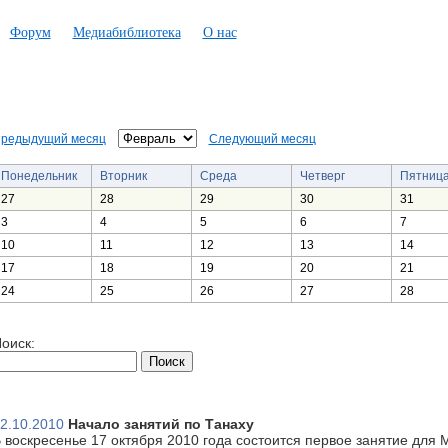
Форум
Медиабиблиотека
О нас
редыдущий месяц
Следующий месяц
Понедельник
Вторник
Среда
Четверг
Пятниц
27
28
29
30
31
3
4
5
6
7
10
11
12
13
14
17
18
19
20
21
24
25
26
27
28
оиск:
2.10.2010
Начало занятий по Танаху
 воскресенье 17 октября 2010 года состоится первое занятие для 