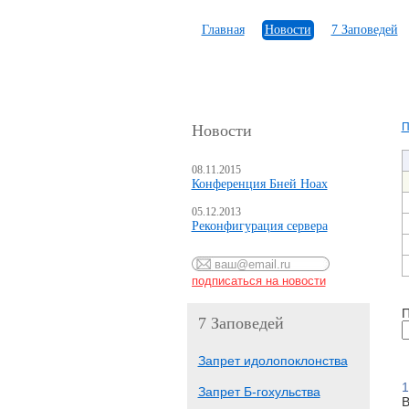
Главная
Новости
7 Заповедей
П
Новости
08.11.2015
Конференция Бней Ноах
05.12.2013
Реконфигурация сервера
П
7 Заповедей
Запрет идолопоклонства
1
Запрет Б-гохульства
В