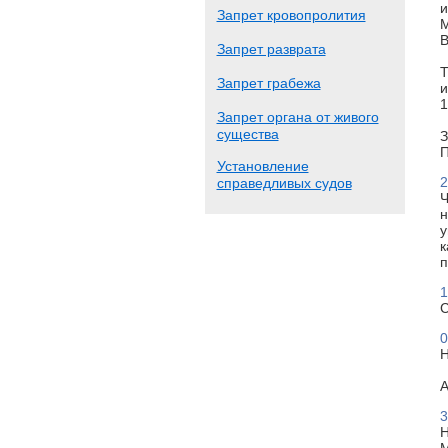
и
Запрет кровопролития
М
В
Запрет разврата
Т
Запрет грабежа
и
1
Запрет органа от живого
существа
З
П
Установление
2
справедливых судов
Ч
н
у
к
п
1
С
0
Н
А
3
Н