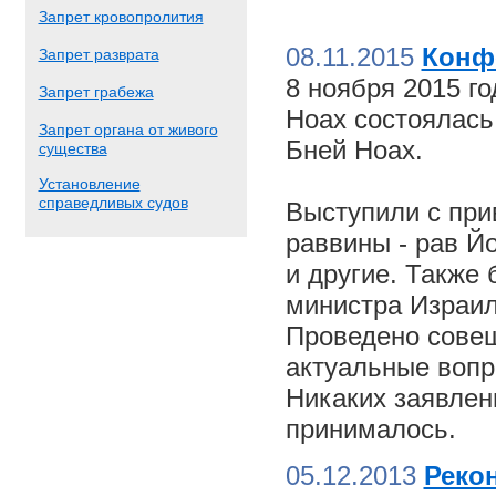
Запрет кровопролития
08.11.2015
Конф
Запрет разврата
8 ноября 2015 г
Запрет грабежа
Ноах состоялас
Запрет органа от живого
Бней Ноах.
существа
Установление
справедливых судов
Выступили с пр
раввины - рав Й
и другие. Также
министра Израил
Проведено совещ
актуальные вопр
Никаких заявлен
принималось.
05.12.2013
Реко