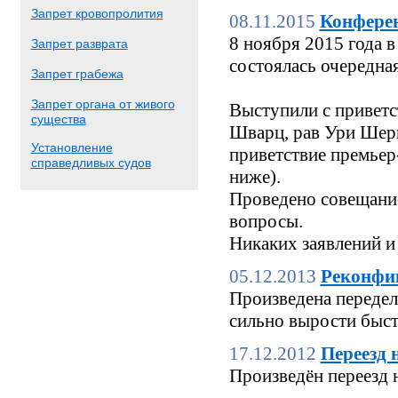
Запрет кровопролития
08.11.2015
Конфере
8 ноября 2015 года
Запрет разврата
состоялась очередн
Запрет грабежа
Запрет органа от живого
Выступили с приветс
существа
Шварц, рав Ури Шерк
Установление
приветствие премьер
справедливых судов
ниже).
Проведено совещание
вопросы.
Никаких заявлений и
05.12.2013
Реконфи
Произведена переделк
сильно вырости быстр
17.12.2012
Переезд 
Произведён переезд 