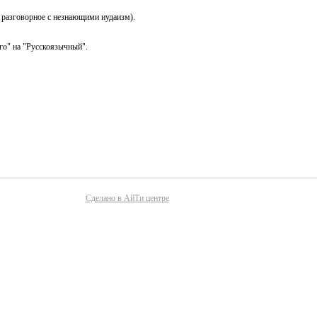
 разговорное с незнающими иудаизм).
го" на "Русскоязычный".
Сделано в АйТи центре