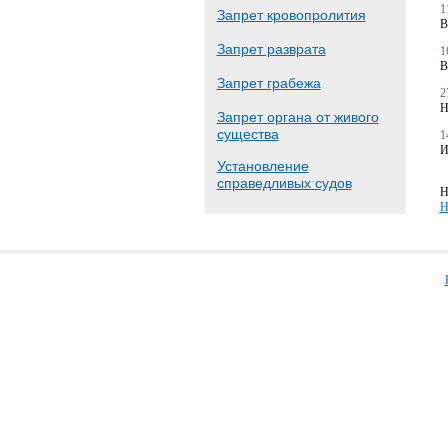
1
Запрет кровопролития
В
Запрет разврата
1
В
Запрет грабежа
2
Н
Запрет органа от живого
существа
1
И
Установление
справедливых судов
Н
Н