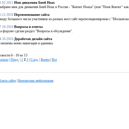
1.02.2011
Имя движения Бней Ноах
ыбрано имя для движения Бней Ноах в России - "Ковчег Ноаха" (или "Ноев Ковчег" как
6.12.2010
Переименование сайта
виду большого числа участников из разных мест сайт перепозиционирован с "Московско
7.10.2010
Вопросы и ответы
а форуме сделан раздел "Вопросы и обсуждения".
4.10.2010
Доработан дизайн сайта
зменены меню навигации и админка.
овости 6 - 10 из 15
ачало
|
Пред.
|
1
2
3
|
След.
|
Конец
|
Все
Карта сайта
|
Контактная информация