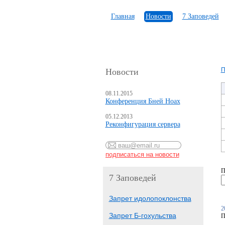
Главная
Новости
7 Заповедей
П
Новости
08.11.2015
Конференция Бней Ноах
05.12.2013
Реконфигурация сервера
П
7 Заповедей
Запрет идолопоклонства
2
Запрет Б-гохульства
П