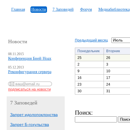
Главная
Новости
7 Заповедей
Форум
Медиабиблиотека
Предыдущий месяц
Новости
Понедельник
Вторник
08.11.2015
25
26
Конференция Бней Ноах
2
3
05.12.2013
9
10
Реконфигурация сервера
16
17
23
24
30
31
7 Заповедей
Поиск:
Запрет идолопоклонства
Запрет Б-гохульства