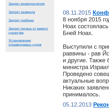
Запрет кровопролития
08.11.2015
Конф
Запрет разврата
8 ноября 2015 г
Запрет грабежа
Ноах состоялас
Запрет органа от живого
Бней Ноах.
существа
Установление
справедливых судов
Выступили с пр
раввины - рав Й
и другие. Также
министра Израил
Проведено совещ
актуальные вопр
Никаких заявлен
принималось.
05.12.2013
Реко