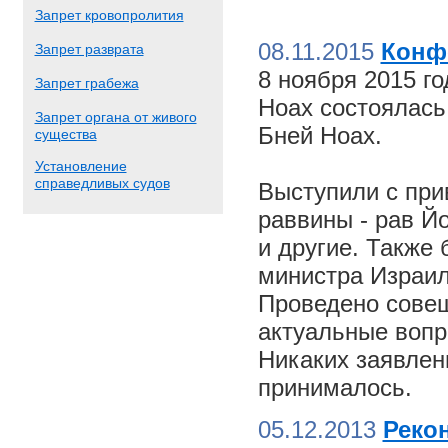
Запрет кровопролития
08.11.2015
Конф
Запрет разврата
8 ноября 2015 г
Запрет грабежа
Ноах состоялас
Запрет органа от живого
Бней Ноах.
существа
Установление
справедливых судов
Выступили с пр
раввины - рав Й
и другие. Также
министра Израил
Проведено совещ
актуальные вопр
Никаких заявлен
принималось.
05.12.2013
Реко