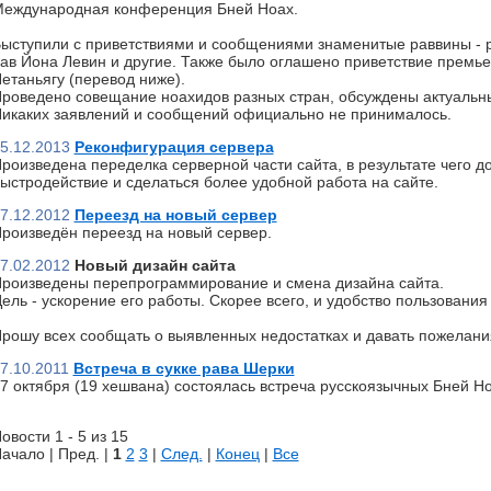
еждународная конференция Бней Ноах.
ыступили с приветствиями и сообщениями знаменитые раввины - р
ав Йона Левин и другие. Также было оглашено приветствие премь
етаньягу (перевод ниже).
роведено совещание ноахидов разных стран, обсуждены актуальн
икаких заявлений и сообщений официально не принималось.
5.12.2013
Реконфигурация сервера
роизведена переделка серверной части сайта, в результате чего д
ыстродействие и сделаться более удобной работа на сайте.
7.12.2012
Переезд на новый сервер
роизведён переезд на новый сервер.
7.02.2012
Новый дизайн сайта
роизведены перепрограммирование и смена дизайна сайта.
ель - ускорение его работы. Скорее всего, и удобство пользования 
рошу всех сообщать о выявленных недостатках и давать пожелани
7.10.2011
Встреча в сукке рава Шерки
7 октября (19 хешвана) состоялась встреча русскоязычных Бней Но
овости 1 - 5 из 15
ачало | Пред. |
1
2
3
|
След.
|
Конец
|
Все