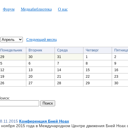
Форум
Медиабиблиотека
О нас
Следующий месяц
Понедельник
Вторник
Среда
Четверг
Пятниц
29
30
31
1
2
5
6
7
8
9
12
13
14
15
16
19
20
21
22
23
26
27
28
29
30
оиск:
8.11.2015
Конференция Бней Ноах
 ноября 2015 года в Международном Центре движения Бней Ноах 