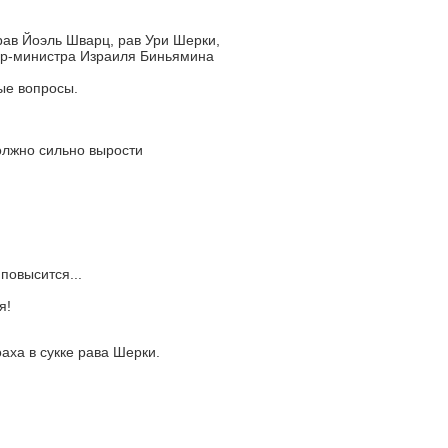
ав Йоэль Шварц, рав Ури Шерки,
ер-министра Израиля Биньямина
ые вопросы.
олжно сильно вырости
повысится...
я!
аха в сукке рава Шерки.