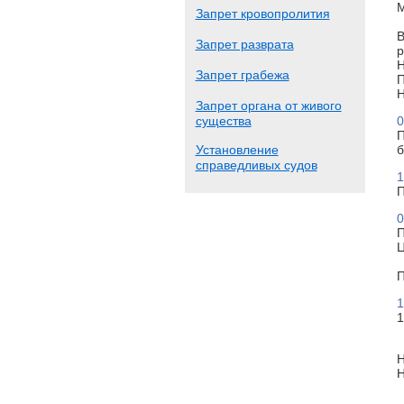
М
Запрет кровопролития
В
Запрет разврата
р
Н
Запрет грабежа
П
Н
Запрет органа от живого
существа
0
П
Установление
б
справедливых судов
1
П
0
П
Ц
П
1
1
Н
Н