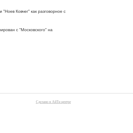
 "Ноев Ковчег" как разговорное с
ирован с "Московского" на
Сделано в АйТи центре