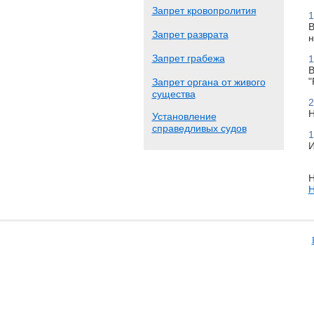
Запрет кровопролития
1
В
Запрет разврата
н
Запрет грабежа
1
В
"
Запрет органа от живого
существа
2
Н
Установление
справедливых судов
1
И
Н
Н