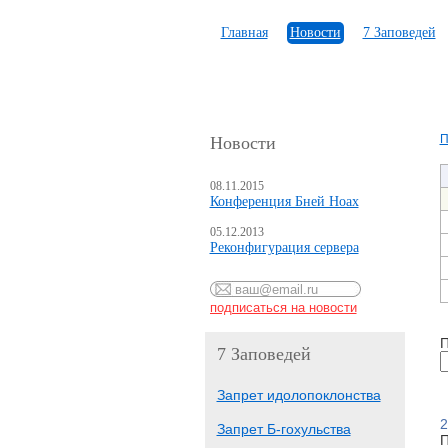
Главная
Новости
7 Заповедей
П
Новости
08.11.2015
Конференция Бней Ноах
05.12.2013
Реконфигурация сервера
П
7 Заповедей
Запрет идолопоклонства
2
Запрет Б-гохульства
П