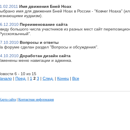
1.02.2011
Имя движения Бней Ноах
ыбрано имя для движения Бней Ноах в России - "Ковчег Ноаха" (или
езнающими иудаизм).
6.12.2010
Переименование сайта
виду большого числа участников из разных мест сайт перепозицион
Русскоязычный".
7.10.2010
Вопросы и ответы
а форуме сделан раздел "Вопросы и обсуждения".
4.10.2010
Доработан дизайн сайта
зменены меню навигации и админка.
овости 6 - 10 из 15
ачало
|
Пред.
|
1
2
3
|
След.
|
Конец
|
Все
Карта сайта
|
Контактная информация