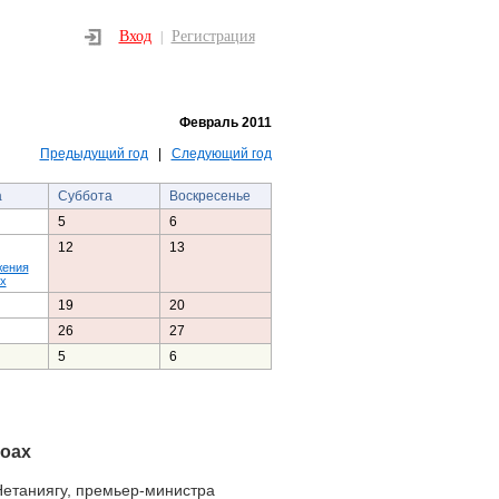
Вход
Регистрация
|
Февраль 2011
Предыдущий год
|
Следующий год
а
Суббота
Воскресенье
5
6
12
13
жения
х
19
20
26
27
5
6
оах
етаниягу, премьер-министра