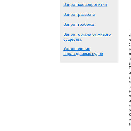
Запрет кровопролития
Запрет разврата
Запрет грабежа
Запрет органа от живого
к
существа
о
С
Установление
м
справедливых судов
л
ч
в
Г
и
т
е
з
Р
п
и
к
р
К
м
в