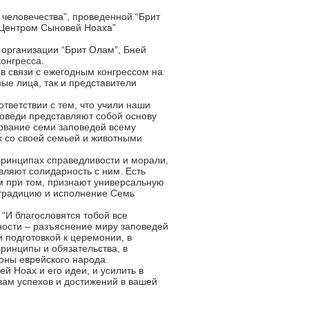
 человечества”, проведенной “Брит
Центром Сыновей Ноаха”
организации “Брит Олам”, Бней
конгресса.
 в связи с ежегодным конгрессом на
ные лица, так и представители
тветствии с тем, что учили наши
поведи представляют собой основу
рование семи заповедей всему
х со своей семьей и животными
принципах справедливости и морали,
вляют солидарность с ним. Есть
м при том, признают универсальную
 традицию и исполнение Семь
“И благословятся тобой все
ности – разъяснение миру заповедей
 подготовкой к церемонии, в
ринципы и обязательства, в
оны еврейского народа.
й Ноах и его идеи, и усилить в
вам успехов и достижений в вашей