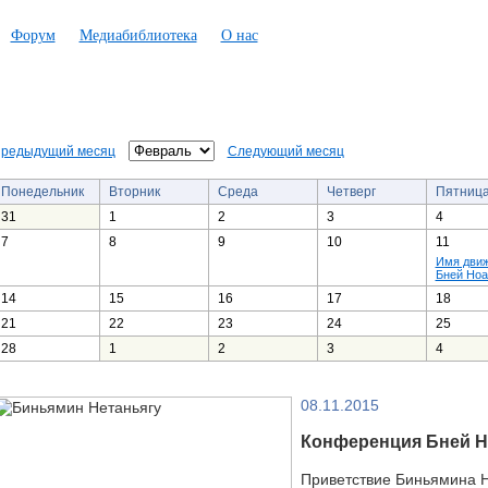
Форум
Медиабиблиотека
О нас
редыдущий месяц
Следующий месяц
Понедельник
Вторник
Среда
Четверг
Пятниц
31
1
2
3
4
7
8
9
10
11
Имя дви
Бней Ноа
14
15
16
17
18
21
22
23
24
25
28
1
2
3
4
08.11.2015
Конференция Бней Н
Приветствие Биньямина Н