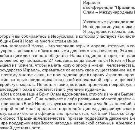
Израиля
к конференции “Праздник
Олам – Международным 
Уважаемые руководители 
Ноах, дорогие участники 
Я рад приветствовать вас
оторый вы собираетесь в Иерусалим, в котором участвуют как част
бщин Бней Ноах из многих стран мира.
емь заповедей Ноаха – это заповеди веры и морали, которые, в соо
удрецы, являются обязательными для всего человечества. Эти за
юбого цивилизованного общества. Наша традиция говорит, что да
еловечеству произошло 27 хешвана, когда закончился Потоп и Ноа
ышел из Ковчега, чтобы начать новую эпоху в жизни человечества.
осударство Израиль, стремиться основать свое существование на 
 поэтому многие люди, не принадлежащие к народу Израиля, проя
акие, которые придерживаются своей изначальной веры, и при все
врейскую мораль. Но есть и такие, которые принимают еврейскую
аповедей Ноаха в соответствии с учением иудаизма.
абота организации Брит Олам вдохновлена стихом из книги Бытие: 
лемена земные”. Она включает в себя различные области деятель
 принципов Бней Ноах, выпуск молитвенников и учебных пособий, и
оторой Бней Ноах предстают перед Бейт Дином, декларируя свои п
езультате чего они официально признаются, как Бней Ноах со стор
онгресс “Праздник человечества” призван поддержать движение Бне
ире поддержку еврейского народа и еврейской страны, и я желаю 
ажной деятельности.