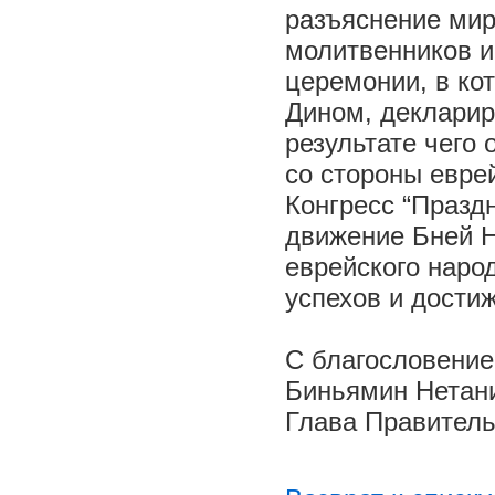
разъяснение мир
молитвенников и
церемонии, в ко
Дином, декларир
результате чего
со стороны еврей
Конгресс “Празд
движение Бней Н
еврейского наро
успехов и дости
С благословени
Биньямин Нетани
Глава Правитель