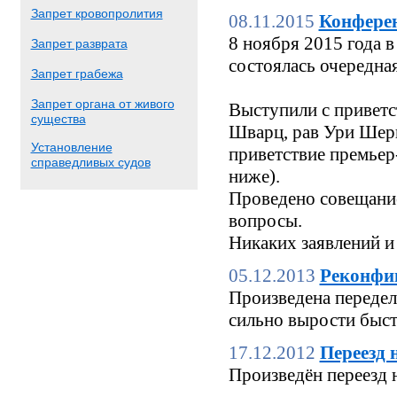
Запрет кровопролития
08.11.2015
Конфере
8 ноября 2015 года
Запрет разврата
состоялась очередн
Запрет грабежа
Запрет органа от живого
Выступили с приветс
существа
Шварц, рав Ури Шерк
Установление
приветствие премьер
справедливых судов
ниже).
Проведено совещание
вопросы.
Никаких заявлений и
05.12.2013
Реконфи
Произведена переделк
сильно вырости быстр
17.12.2012
Переезд 
Произведён переезд 