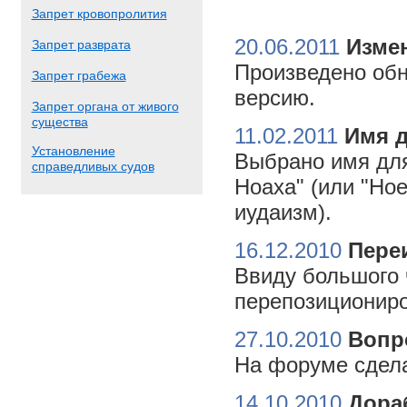
Запрет кровопролития
20.06.2011
Измен
Запрет разврата
Произведено обн
Запрет грабежа
версию.
Запрет органа от живого
существа
11.02.2011
Имя 
Установление
Выбрано имя для
справедливых судов
Ноаха" (или "Но
иудаизм).
16.12.2010
Пере
Ввиду большого 
перепозициониро
27.10.2010
Вопр
На форуме сдела
14.10.2010
Дора