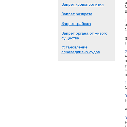
и
Запрет кровопролития
М
В
Запрет разврата
Т
Запрет грабежа
и
1
Запрет органа от живого
существа
З
П
Установление
2
справедливых судов
Ч
н
у
к
п
1
С
0
Н
А
3
Н