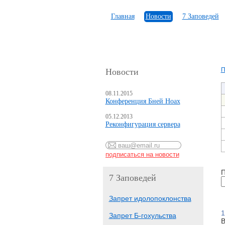
Главная
Новости
7 Заповедей
П
Новости
08.11.2015
Конференция Бней Ноах
05.12.2013
Реконфигурация сервера
П
7 Заповедей
Запрет идолопоклонства
1
Запрет Б-гохульства
В