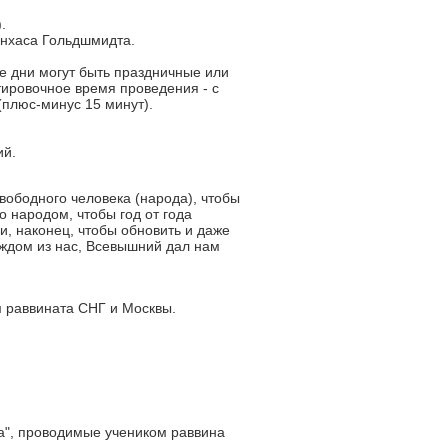
.
инхаса Гольдшмидта.
е дни могут быть праздничные или
ировочное время проведения - с
 (плюс-минус 15 минут).
ий.
вободного человека (народа), чтобы
о народом, чтобы год от года
и, наконец, чтобы обновить и даже
аждом из нас, Всевышний дал нам
м раввината СНГ и Москвы.
а", проводимые учеником раввина