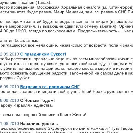
зучению Писания (Танах).
есто проведения: Московская Хоральная синагога (м. Китай-город)
ести занятия будет раввин Меир Маневич, зам. гл. раввина СНГ П
очное время занятий будет определяться по пятницам (в некоторы
ные мероприятия, вызывающие сдвиг или отмену занятия). Ориент
4:00 до 16:00, всегда по воскресеньям. Продолжительность - 1 час
анятия бесплатные.
риглашаются все желающие, независимо от возраста, пола и знан
2.09.2010
С праздником Суккот!
тобы расставить правильно акценты во всем многообразии жизни с
е утратить всю полноту связи, установившейся между Творцом и Ег
глублять понимание нашей роли, нашего места в мире и в истории 
ак-то освежить ощущение радости, заложенной на самом деле в к
раздник Суккот.
6.09.2010
Встреча с гл. раввином СНГ
остоялась встреча инициативной группы Бней Ноах с руководство
8.09.2010
С Новым Годом!
ароду Израиля - единства.
 всем нам - хорошей записи в Книге Жизни!
1.08.2010
Начались уроки...
ачались еженедельные Skype-уроки по книге Рамхаля "Путь Творц