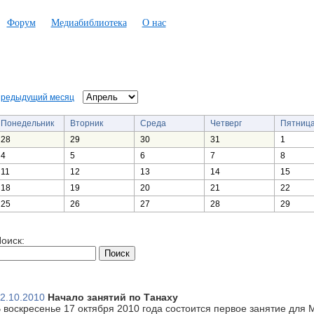
Форум
Медиабиблиотека
О нас
редыдущий месяц
Понедельник
Вторник
Среда
Четверг
Пятниц
28
29
30
31
1
4
5
6
7
8
11
12
13
14
15
18
19
20
21
22
25
26
27
28
29
оиск:
2.10.2010
Начало занятий по Танаху
 воскресенье 17 октября 2010 года состоится первое занятие для 