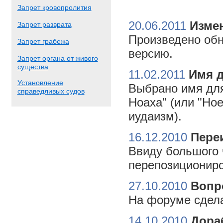
Запрет кровопролития
20.06.2011
Измен
Запрет разврата
Произведено обн
Запрет грабежа
версию.
Запрет органа от живого
существа
11.02.2011
Имя 
Установление
Выбрано имя для
справедливых судов
Ноаха" (или "Но
иудаизм).
16.12.2010
Пере
Ввиду большого 
перепозициониро
27.10.2010
Вопр
На форуме сдела
14.10.2010
Дора