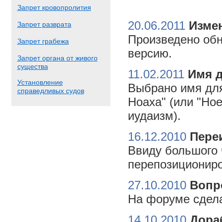
Запрет кровопролития
20.06.2011
Измен
Запрет разврата
Произведено обн
Запрет грабежа
версию.
Запрет органа от живого
существа
11.02.2011
Имя 
Установление
Выбрано имя для
справедливых судов
Ноаха" (или "Но
иудаизм).
16.12.2010
Пере
Ввиду большого 
перепозициониро
27.10.2010
Вопр
На форуме сдела
14.10.2010
Дора