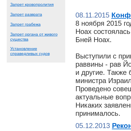
Запрет кровопролития
08.11.2015
Конф
Запрет разврата
8 ноября 2015 г
Запрет грабежа
Ноах состоялас
Запрет органа от живого
Бней Ноах.
существа
Установление
справедливых судов
Выступили с пр
раввины - рав Й
и другие. Также
министра Израил
Проведено совещ
актуальные вопр
Никаких заявлен
принималось.
05.12.2013
Реко